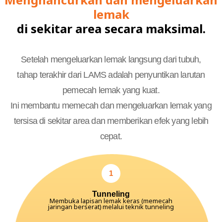
lemak
di sekitar area secara maksimal.
Setelah mengeluarkan lemak langsung dari tubuh,
tahap terakhir dari LAMS adalah penyuntikan larutan
pemecah lemak yang kuat.
Ini membantu memecah dan mengeluarkan lemak yang
tersisa di sekitar area dan memberikan efek yang lebih
cepat.
1
Tunneling
Membuka lapisan lemak keras (memecah
jaringan berserat) melalui teknik tunneling