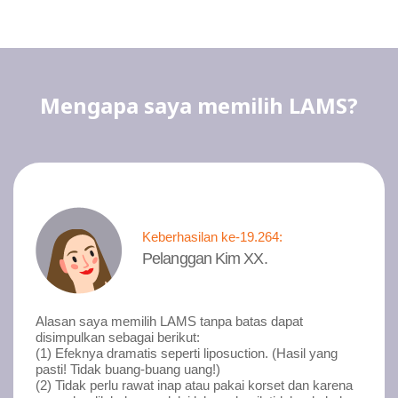
Mengapa saya memilih LAMS?
Keberhasilan ke-19.264:
Pelanggan Kim XX.
Alasan saya memilih LAMS tanpa batas dapat
disimpulkan sebagai berikut:
(1) Efeknya dramatis seperti liposuction. (Hasil yang
pasti! Tidak buang-buang uang!)
(2) Tidak perlu rawat inap atau pakai korset dan karena