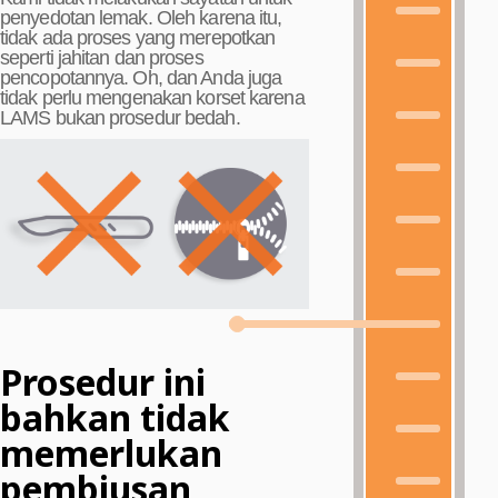
penyedotan lemak. Oleh karena itu,
tidak ada proses yang merepotkan
seperti jahitan dan proses
pencopotannya. Oh, dan Anda juga
tidak perlu mengenakan korset karena
LAMS bukan prosedur bedah.
Prosedur ini
bahkan tidak
memerlukan
pembiusan