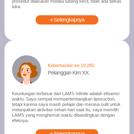
prosedur dilakukan melalui lubang kecil, tidak ada bekas
luka.
Selengkapnya
Keberhasilan ke-19.265:
Pelanggan Kim XX.
Keuntungan terbesar dari LAMS Infinite adalah efisiensi
waktu. Saya sempat mempertimbangkan liposuction,
tetapi karena saya masih pelajar dan merasa sulit untuk
melanjutkan aktivitas sehari-hari saat itu, saya memilih
LAMS yang menghemat waktu dibandingkan dengan
efeknya.
Selengkapnya