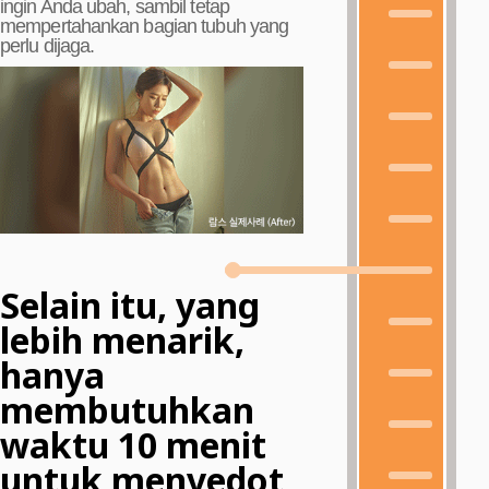
ingin Anda ubah, sambil tetap
mempertahankan bagian tubuh yang
perlu dijaga.
Selain itu, yang
lebih menarik,
hanya
membutuhkan
waktu 10 menit
untuk menyedot