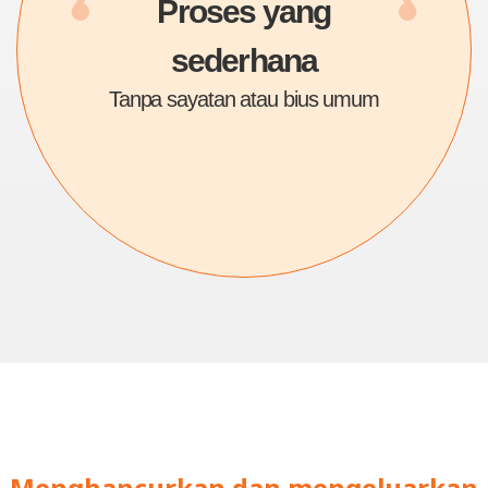
Proses yang
sederhana
Tanpa sayatan atau bius umum
Menghancurkan dan mengeluarkan