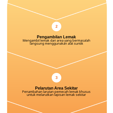
2
Pengambilan Lemak
Mengambil lemak dari area yang bermasalah
langsung menggunakan alat suntik
3
Pelarutan Area Sekitar
Penambahan larutan pemecah lemak khusus
untuk melarutkan lapisan lemak sekitar