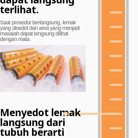
terlihat.
Saat prosedur berlangsung, lemak
yang disedot dari area yang menjadi
masalah dapat langsung dilihat
dengan mata.
Menyedot lemak
langsung dari
tubuh berarti