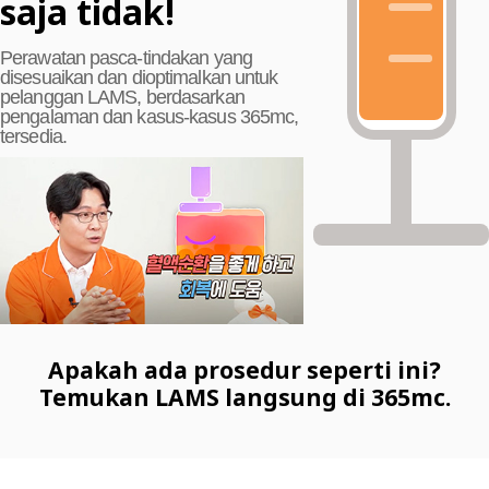
saja tidak!
Perawatan pasca-tindakan yang
disesuaikan dan dioptimalkan untuk
pelanggan LAMS, berdasarkan
pengalaman dan kasus-kasus 365mc,
tersedia.
Apakah ada prosedur seperti ini?
Temukan LAMS langsung di 365mc.