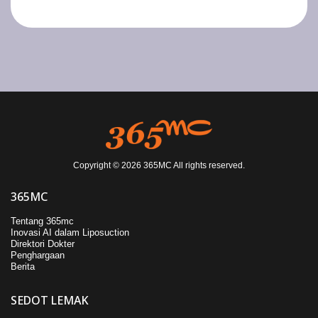
Copyright © 2026 365MC All rights reserved.
365MC
Tentang 365mc
Inovasi AI dalam Liposuction
Direktori Dokter
Penghargaan
Berita
SEDOT LEMAK