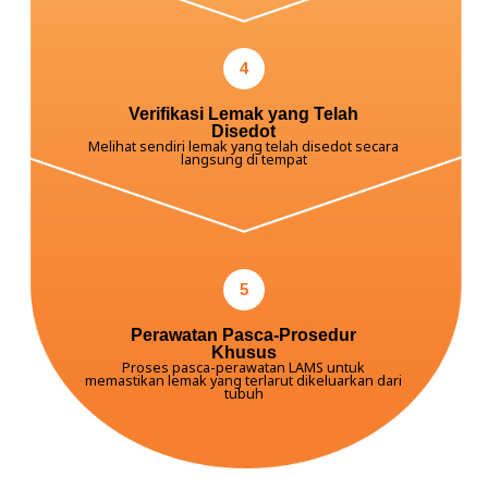
4
Verifikasi Lemak yang Telah
Disedot
Melihat sendiri lemak yang telah disedot secara
langsung di tempat
5
Perawatan Pasca-Prosedur
Khusus
Proses pasca-perawatan LAMS untuk
memastikan lemak yang terlarut dikeluarkan dari
tubuh