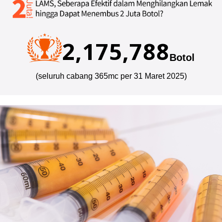
2,175,788
Botol
(seluruh cabang 365mc per 31 Maret 2025)